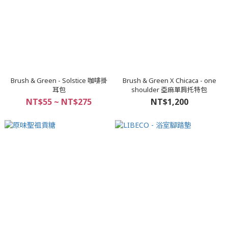
Brush & Green - Solstice 咖啡掛
Brush & Green X Chicaca - one
耳包
shoulder 亞麻單肩托特包
NT$55 ~ NT$275
NT$1,200