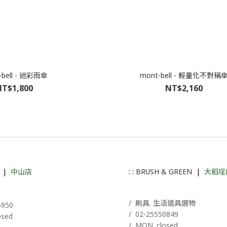
-bell - 迷彩雨傘
mont-bell - 輕量化不對稱
T$1,800
NT$2,160
|
中山店
: :
BRUSH & GREEN
|
大稻埕
A
/ 刷具. 生活道具選物
5950
/
02-25550849
osed
/ MON. closed