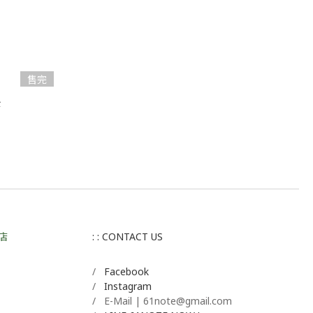
售完
傘
店
: : CONTACT US
/
Facebook
/
Instagram
/ E-Mail | 61note@gmail.com