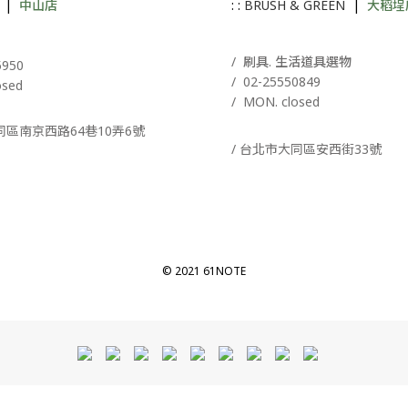
|
中山店
: :
BRUSH & GREEN
|
大稻埕
A
/ 刷具. 生活道具選物
5950
/
02-25550849
osed
/ MON. closed
同區南京西路64巷10弄6號
/ 台北市大同區安西街33號
© 2021 61NOTE