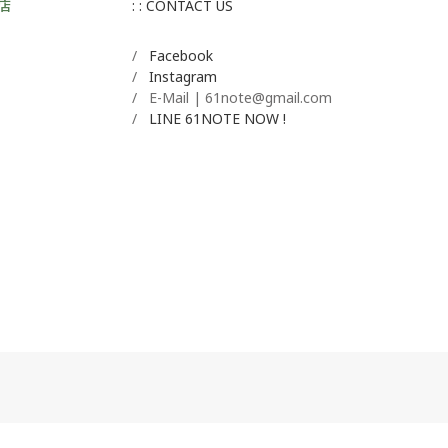
店
: : CONTACT US
/
Facebook
/
Instagram
/ E-Mail | 61note@gmail.com
/
LINE 61NOTE NOW !