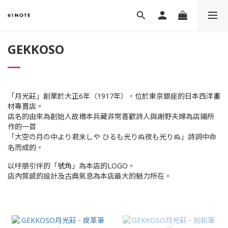
GEKKOSO
「月光莊」創業於大正6年（1917年），位於東京銀座的日本西洋畫
材專賣店。
店名的由來為創始人故橋本兵藏非常喜歡詩人與謝野夫婦為店鋪所
作的一首
「大空の月の中より君来しや ひるも光りぬ夜も光りぬ」詩詞中命
名而成的。
以呼朋引伴的「號角」為本店的LOGO。
店內質感的設計及古典氣息為本店最大的魅力所在。