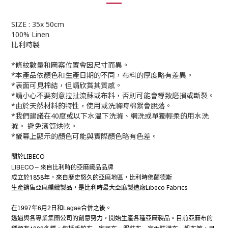
SIZE : 35x 50cm
100% Linen
比利時製
*條紋數量和圖案位置會因尺寸而異。
*本產品依顏色和生產日期的不同，布料的厚度略有差異。
*表面可見棉結，但請欣賞其質感。
*請小心不要刻意拉扯流蘇或布料，否則可能會導致磨損或斷裂。
*由於天然材料的特性，使用或洗滌時棉絮會脫落。
*我們建議在40度或以下水溫下洗滌、網洗或單獨輕柔的用水洗
滌。 避免滾筒烘乾。
*螢幕上顯示的顏色可能與實際顏色略有色差。
LIBECO
關於
LIBECO
–
來自比利時
的亞麻
織品
品牌
1858
成立於
年，來自歷史悠久的亞麻地區，比利時佛蘭德斯
Libeco Fabrics
生
產
銷售亞麻編織製品，是比利時最大亞麻製造廠
在
1997
年
6
月
2
日和
Lagae
合併
之後
。
透過與各專業集團公司的創意努力，開始生
產
各種亞麻製品。目前亞麻布的