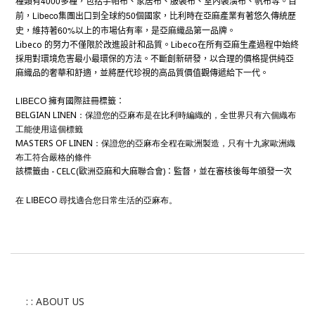
4000
種類
有
多種，包括手帕布、家居布、服裝布、室
內
裝潢布、帆布等。目
Libeco
50
前，
集團出口到全球約
個國家，
比利時
在亞麻
產
業有著悠久傳統
歷
60%
史
，維持著
以上的市場
佔有率
，是
亞麻織品
第一品牌。
Libeco
Libeco
的努力不僅限於改進設計和品質。
在所有亞麻生
產
過程中始終
採用對環境危害最小最環保的方法。不斷創新研發，以合理的價格提供純亞
麻織品的奢華和舒適，並將歷代珍視的高品質價
值
觀傳遞給下一代。
LIBECO
擁有國際註冊標籤：
BELGIAN LINEN
：保證您的亞麻布是在比利時編織的，全世界只有六個織布
工能使用這個標籤
MASTERS OF LINEN
：保證您的亞麻布全程在歐洲製造，只有十九家歐洲織
布工符合嚴格的條件
- CELC(
)
該標籤由
歐洲亞麻和大麻聯合會
：監督，並在審核後每年頒發一次
LIBECO
在
尋找適合您日常生活的亞麻布。
: : ABOUT US