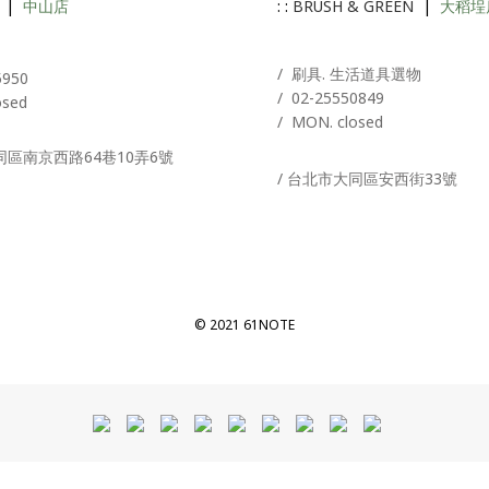
|
中山店
: :
BRUSH & GREEN
|
大稻埕
A
/ 刷具. 生活道具選物
5950
/
02-25550849
osed
/ MON. closed
同區南京西路64巷10弄6號
/ 台北市大同區安西街33號
© 2021 61NOTE