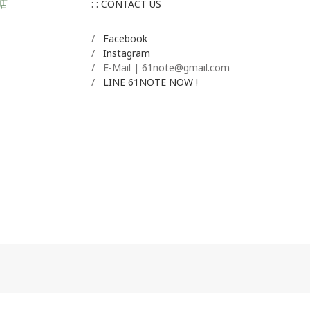
店
: : CONTACT US
/
Facebook
/
Instagram
/ E-Mail | 61note@gmail.com
/
LINE 61NOTE NOW !