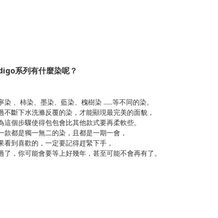
ndigo系列有什麼染呢？
寧染 、柿染、墨染、藍染、槐樹染 ......等不同的染。
過不斷下水洗滌反覆的染，才能顯現最完美的面貌，
為這個步驟使得包包會比其他款式要再柔軟些。
一款都是獨一無二的染，且都是一期一會，
果看到喜歡的，一定要記得趕緊下手，
過了，你可能會要等上好幾年，甚至可能不會再有了。