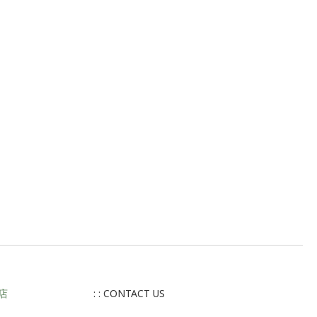
店
: : CONTACT US