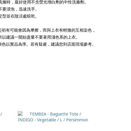
洗滌時，最好使用不含熒光增白劑的中性洗滌劑。
不要浸泡，迅速洗手。
定型並在陰涼處晾乾。
 起初有可能會因為摩擦，而與上衣有輕微的互相染色，
所以建議一開始盡量不要著用淺色系的上衣。
 顏色以實品為準。若有疑慮，建議您到店面現場參考。
-