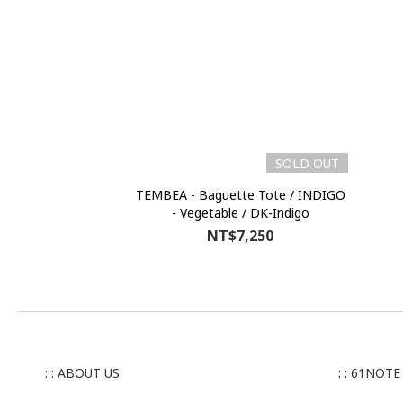
SOLD OUT
TEMBEA - Baguette Tote / INDIGO
- Vegetable / DK-Indigo
NT$7,250
: : ABOUT US
: :
61NOTE