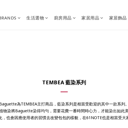
BRANDS
生活選物
廚房用品
家居用品
家居飾品
TEMBEA 藍染系列
Baguette為TEMBEA主打商品，
藍染系列是相當受歡迎的其中一款系列
物染將Baguette染得均勻，
需要花費一番時間時心力，
才能染出如此
化，也會因應使用者的習慣去改變包包的樣貌，
在61NOTE也是相當受