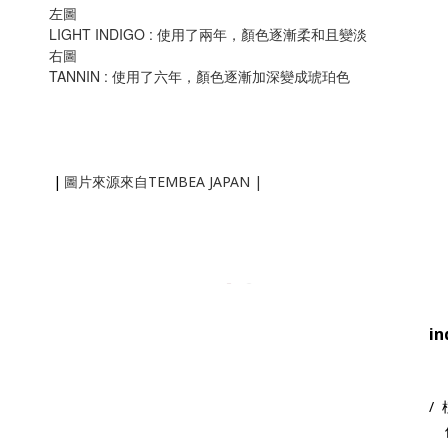
左圖
LIGHT INDIGO : 使用了兩年，顏色逐漸柔和且變淡
右圖
TANNIN : 使用了六年，顏色逐漸加深變成琥珀色
|
TEMBEA JAPAN |
圖片來源來自
i
/