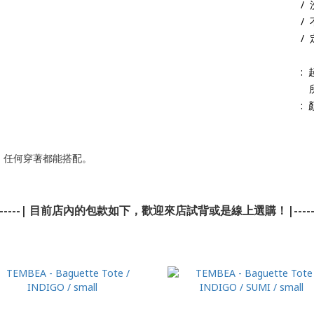
/
/
/
:
:
、任何穿著都能搭配。
-----| 目前店內的包款如下，歡迎來店試背或是線上選購！|----