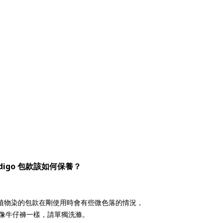
ndigo 包款該如何保養？
 植物染的包款在剛使用時會有些微色落的情況，
像牛仔褲一樣，請單獨洗滌。