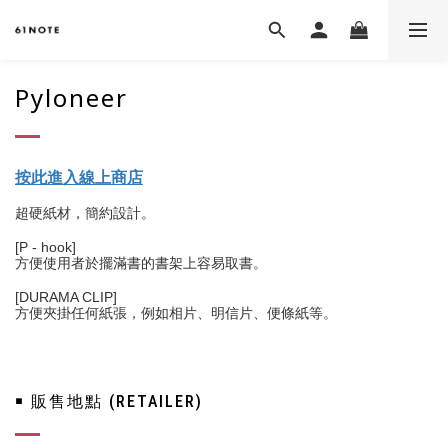
Pyloneer
按此進入線上商店
超硬紙材，簡約設計。
[P - hook]
方便使用者於擺滿書的書架上容易取書。
[DURAMA CLIP]
方便夾掛任何紙張，例如相片、明信片、便條紙等。
￭ 販售地點 (RETAILER)