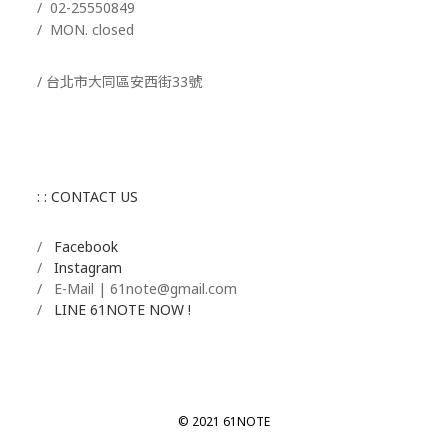
/
02-25550849
/ MON. closed
/ 台北市大同區安西街33號
: : CONTACT US
/
Facebook
/
Instagram
/ E-Mail | 61note@gmail.com
/
LINE 61NOTE NOW !
© 2021 61NOTE