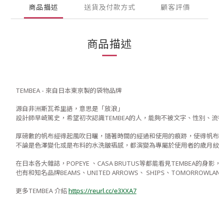
商品描述
送貨及付款方式
顧客評價
商品描述
TEMBEA - 來自日本東京製的袋物品牌
源自非洲斯瓦希里語，意思是「放浪」
設計師早崎篤史，希望初次認識TEMBEA的人，能夠不被文字、性別、
厚磅數的帆布經得起風吹日曬，隨著時間的經過和使用的痕跡，使得帆布
不論是色澤變化或是布料的水洗皺褶感，都演變為專屬於使用者的歲月紋
在日本各大雜誌，POPEYE 、CASA BRUTUS等都能看見TEMBEA的身影
也有和知名品牌BEAMS、UNITED ARROWS、 SHIPS、TOMORROWLAN
更多TEMBEA 介紹
https://reurl.cc/e3XXA7