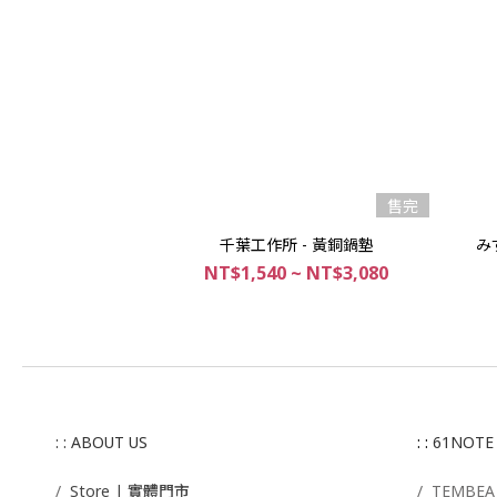
售完
千葉工作所 - 黃銅鍋墊
みず
NT$1,540 ~ NT$3,080
: : ABOUT US
: :
61NOTE
/
Store | 實體門市
/ T
EMBE