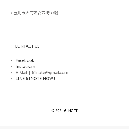
/ 台北市大同區安西街33號
: : CONTACT US
/
Facebook
/
Instagram
/ E-Mail | 61note@gmail.com
/
LINE 61NOTE NOW !
© 2021 61NOTE