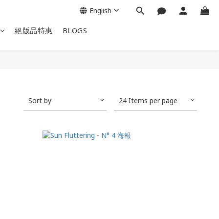
English
絕版品特惠
BLOGS
Sort by
24 Items per page