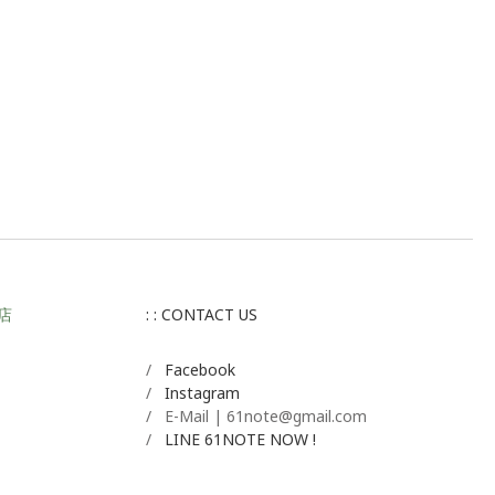
店
: : CONTACT US
/
Facebook
/
Instagram
/ E-Mail | 61note@gmail.com
/
LINE 61NOTE NOW !