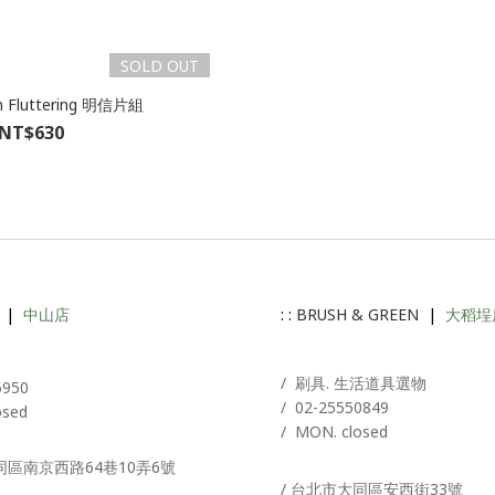
SOLD OUT
n Fluttering 明信片組
NT$630
|
中山店
: :
BRUSH & GREEN
|
大稻埕
A
/ 刷具. 生活道具選物
5950
/
02-25550849
osed
/ MON. closed
同區南京西路64巷10弄6號
/ 台北市大同區安西街33號