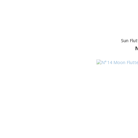
Sun Flu
N