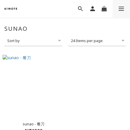
SUNAO
Sort by
24 Items per page
sunao - 餐刀