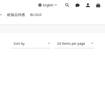
English
絕版品特惠
BLOGS
Sort by
24 Items per page