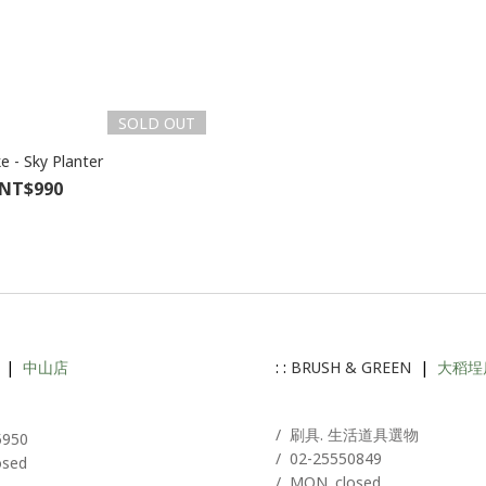
SOLD OUT
e - Sky Planter
NT$990
|
中山店
: :
BRUSH & GREEN
|
大稻埕
A
/ 刷具. 生活道具選物
5950
/
02-25550849
osed
/ MON. closed