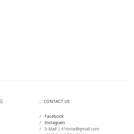
店
: : CONTACT US
/
Facebook
/
Instagram
/ E-Mail | 61note@gmail.com