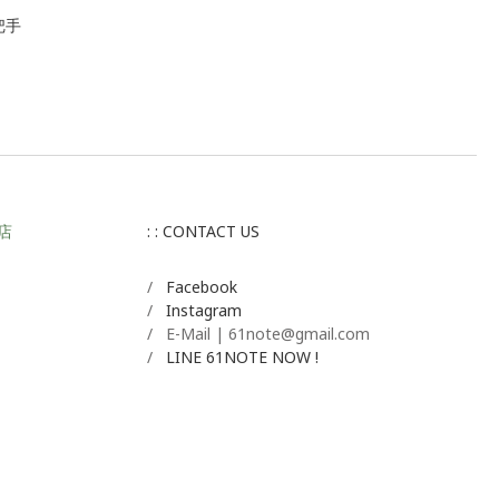
把手
店
: : CONTACT US
/
Facebook
/
Instagram
/ E-Mail | 61note@gmail.com
/
LINE 61NOTE NOW !