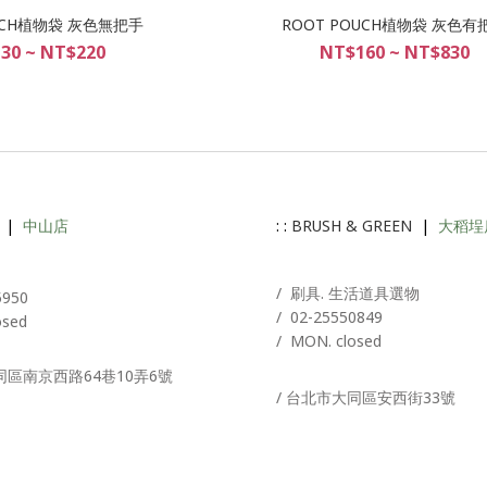
OUCH植物袋 灰色無把手
ROOT POUCH植物袋 灰色有
30 ~ NT$220
NT$160 ~ NT$830
|
中山店
: :
BRUSH & GREEN
|
大稻埕
A
/ 刷具. 生活道具選物
5950
/
02-25550849
osed
/ MON. closed
同區南京西路64巷10弄6號
/ 台北市大同區安西街33號