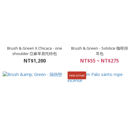
Brush & Green X Chicaca - one
Brush & Green - Solstice 咖啡掛
shoulder 亞麻單肩托特包
耳包
NT$1,200
NT$55 ~ NT$275
new arrival